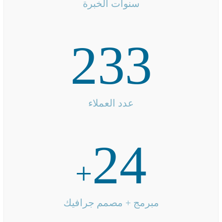
سنوات الخبرة
233
عدد العملاء
24
+
مبرمج + مصمم جرافيك