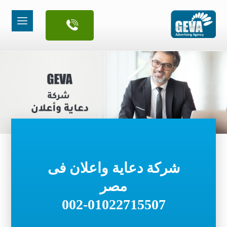
شركة دعاية واعلان فى
مصر
002-01022715507